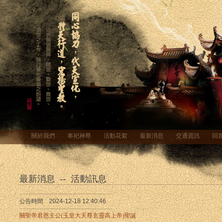
關於我們
奉祀神尊
活動花絮
最新消息
交通資訊
回
最新消息 -- 活動訊息
公告時間 2024-12-18 12:40:46
關聖帝君恩主公(玉皇大天尊玄靈高上帝)聖誕