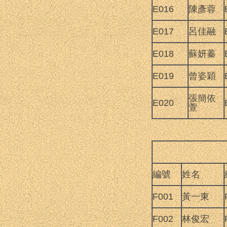
E016
陳彥蓉
E017
呂佳融
E018
蘇妍蓁
E019
曾姿穎
張簡依
E020
萱
編號
姓名
F001
黃一東
F002
林俊宏