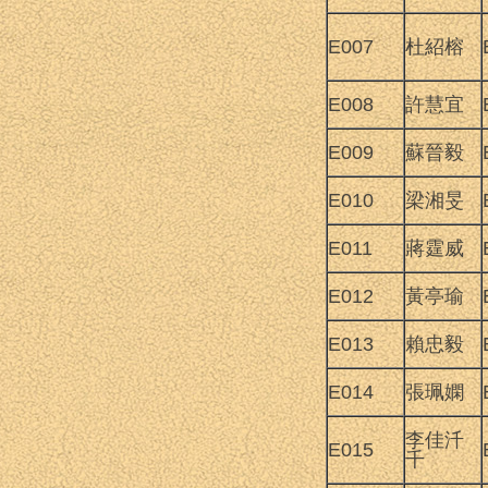
E007
杜紹榕
E008
許慧宜
E009
蘇晉毅
E010
梁湘旻
E011
蔣霆威
E012
黃亭瑜
E013
賴忠毅
E014
張珮嫻
李佳汘
E015
千