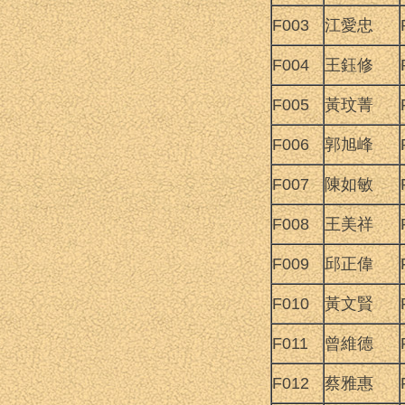
F003
江愛忠
F004
王鈺修
F005
黃玟菁
F006
郭旭峰
F007
陳如敏
F008
王美祥
F009
邱正偉
F010
黃文賢
F011
曾維德
F012
蔡雅惠