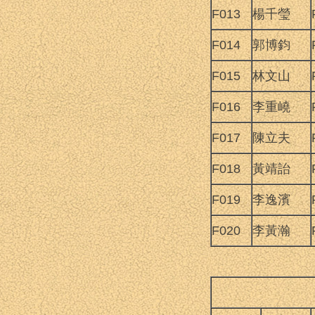
F013
楊千瑩
F014
郭博鈞
F015
林文山
F016
李重嶢
F017
陳立夫
F018
黃靖詒
F019
李逸濱
F020
李黃瀚