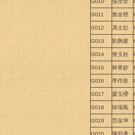
G010
張澄全
G011
詹金榜
G012
馮士彭
G013
劉興建
G014
詹玉桂
G015
林青妙
G016
李作政
G017
廖玉櫻
G018
徐瑞鳳
G019
范金坤
G020
陳邦彥