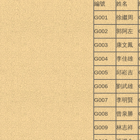
編號
姓名
G001
徐繼周
G002
郭阿左
G003
康文鳳
G004
李佳雄
G005
邱崧吉
G006
劉武雄
G007
李明賢
G008
曾泉勝
G009
林志祥