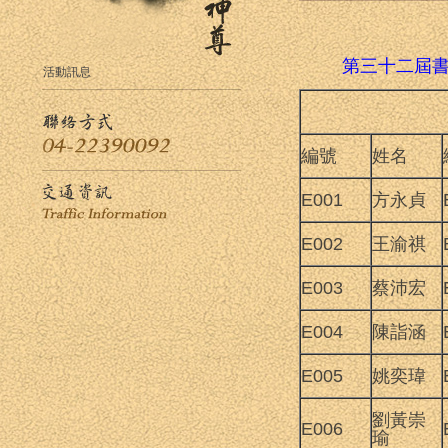
第三十二屆書
活動訊息
編號
姓名
E001
方永貞
E002
王渝祺
E003
蔡沛宏
E004
陳詣涵
E005
姚奕瑋
劉黃崇
E006
瑜