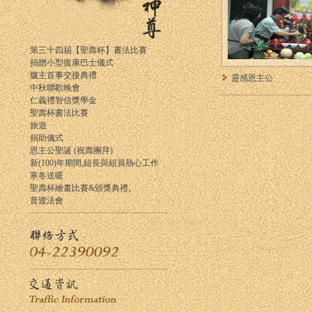
第三十四屆【聖壽杯】書法比賽
捐贈小型復康巴士儀式
爐主首事交接典禮
靈感恩主公
中秋聯歡晚會
仁義禮智信獎學金
聖壽杯書法比賽
旅遊
捐助儀式
恩主公聖誕 (祝壽團拜)
新(100)年期間,組長與組員熱心工作
寒冬送暖
聖壽杯繪畫比賽&頒獎典禮。
普渡法會